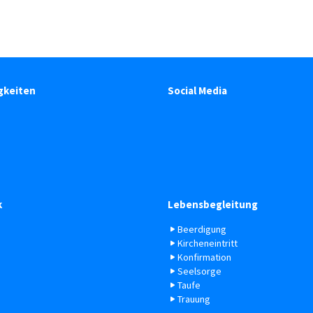
gkeiten
Social Media
k
Lebensbegleitung
Beerdigung
Kircheneintritt
Konfirmation
Seelsorge
Taufe
Trauung