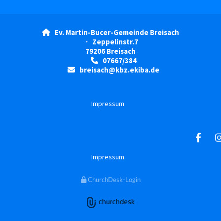
Ev. Martin-Bucer-Gemeinde Breisach

· Zeppelinstr.7
79206 Breisach
07667/384

breisach@kbz.ekiba.de

Impressum
Impressum
ChurchDesk-Login