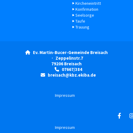
Kircheneintritt
Konfirmation
Seelsorge
Taufe
Trauung
Ev. Martin-Bucer-Gemeinde Breisach

· Zeppelinstr.7
79206 Breisach
07667/384

breisach@kbz.ekiba.de

Impressum
Impressum