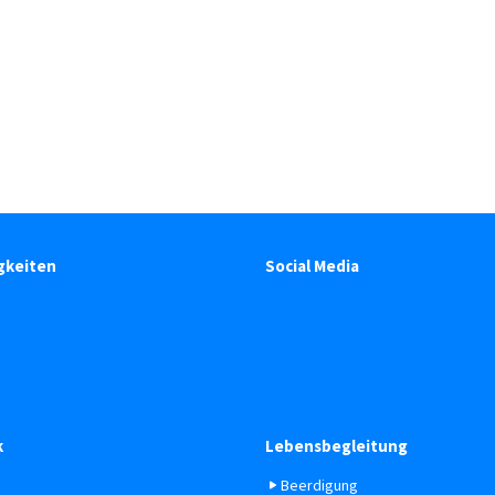
gkeiten
Social Media
k
Lebensbegleitung
Beerdigung