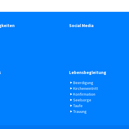
gkeiten
Social Media
k
Lebensbegleitung
Beerdigung
Kircheneintritt
Konfirmation
Seelsorge
Taufe
Trauung