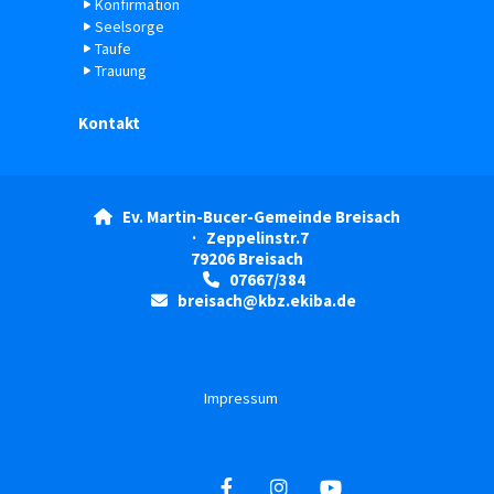
Konfirmation
Seelsorge
Taufe
Trauung
Kontakt
Ev. Martin-Bucer-Gemeinde Breisach

· Zeppelinstr.7
79206 Breisach
07667/384

breisach@kbz.ekiba.de

Impressum