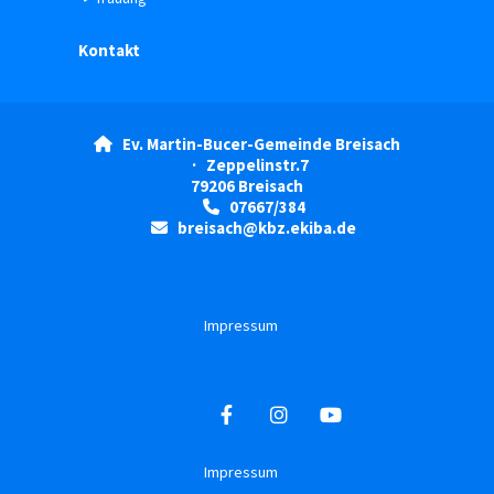
Kontakt
Ev. Martin-Bucer-Gemeinde Breisach

· Zeppelinstr.7
79206 Breisach
07667/384

breisach@kbz.ekiba.de

Impressum
Impressum