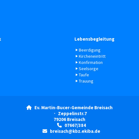
k
Lebensbegleitung
Beerdigung
Kircheneintritt
Konfirmation
Seelsorge
Taufe
Trauung
Ev. Martin-Bucer-Gemeinde Breisach

· Zeppelinstr.7
79206 Breisach
07667/384

breisach@kbz.ekiba.de
