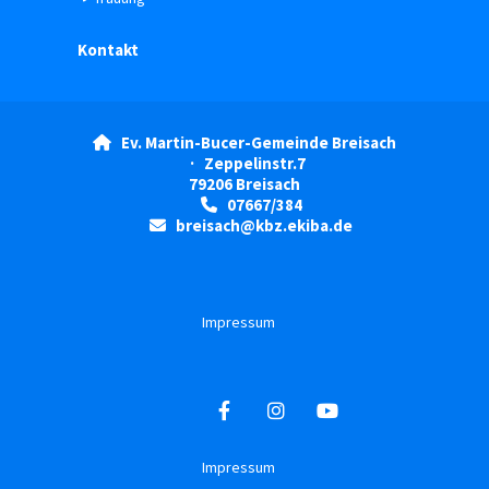
Kontakt
Ev. Martin-Bucer-Gemeinde Breisach

· Zeppelinstr.7
79206 Breisach
07667/384

breisach@kbz.ekiba.de

Impressum
Impressum