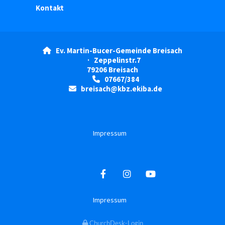
Kontakt
Ev. Martin-Bucer-Gemeinde Breisach

· Zeppelinstr.7
79206 Breisach
07667/384

breisach@kbz.ekiba.de

Impressum
Impressum
ChurchDesk-Login