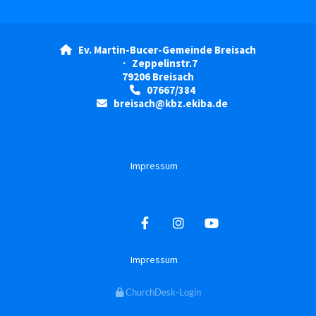
Ev. Martin-Bucer-Gemeinde Breisach

· Zeppelinstr.7
79206 Breisach
07667/384

breisach@kbz.ekiba.de

Impressum
Impressum
ChurchDesk-Login