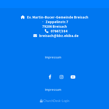
Ev. Martin-Bucer-Gemeinde Breisach

· Zeppelinstr.7
79206 Breisach
07667/384

breisach@kbz.ekiba.de

Impressum
Impressum
ChurchDesk-Login