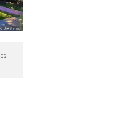
 Kirche Breisach
206