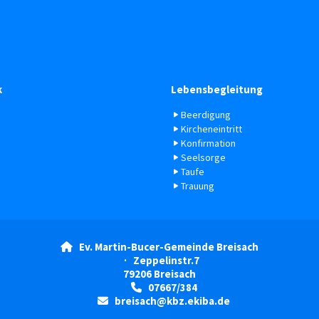
k
Lebensbegleitung
Beerdigung
Kircheneintritt
Konfirmation
Seelsorge
Taufe
Trauung
Ev. Martin-Bucer-Gemeinde Breisach

· Zeppelinstr.7
79206 Breisach
07667/384

breisach@kbz.ekiba.de
