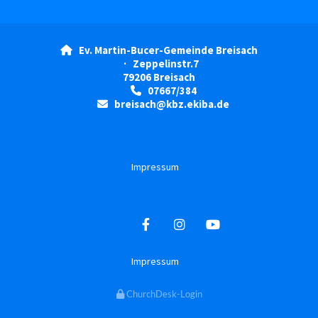
Ev. Martin-Bucer-Gemeinde Breisach

· Zeppelinstr.7
79206 Breisach
07667/384

breisach@kbz.ekiba.de

Impressum
Impressum
ChurchDesk-Login