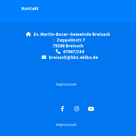
Kontakt
Ev. Martin-Bucer-Gemeinde Breisach

· Zeppelinstr.7
79206 Breisach
07667/384

breisach@kbz.ekiba.de

Impressum
Impressum