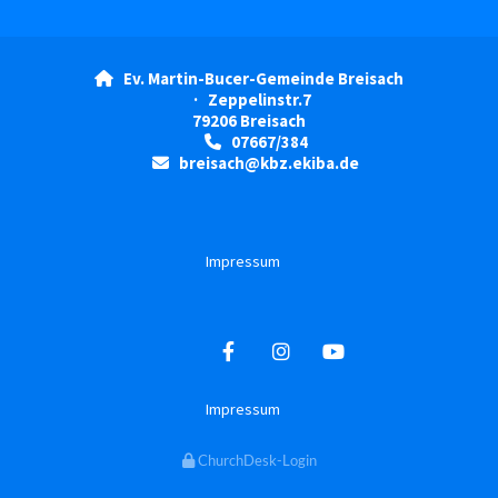
Ev. Martin-Bucer-Gemeinde Breisach

· Zeppelinstr.7
79206 Breisach
07667/384

breisach@kbz.ekiba.de

Impressum
Impressum
ChurchDesk-Login