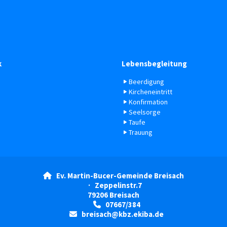
k
Lebensbegleitung
Beerdigung
Kircheneintritt
Konfirmation
Seelsorge
Taufe
Trauung
Ev. Martin-Bucer-Gemeinde Breisach

· Zeppelinstr.7
79206 Breisach
07667/384

breisach@kbz.ekiba.de
