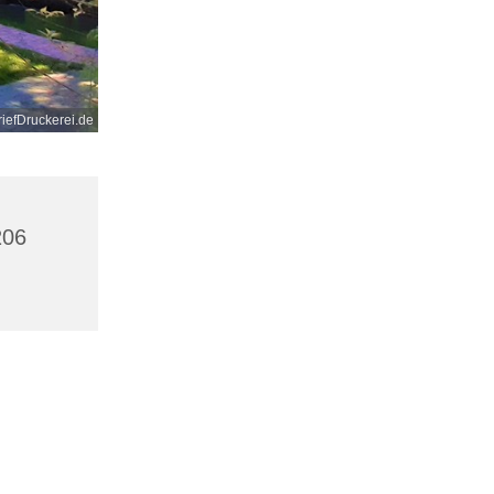
iefDruckerei.de
206