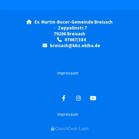
Ev. Martin-Bucer-Gemeinde Breisach

· Zeppelinstr.7
79206 Breisach
07667/384

breisach@kbz.ekiba.de

Impressum
Impressum
ChurchDesk-Login